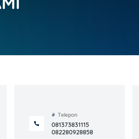
MI
#
Telepon
081373831115
082280928858