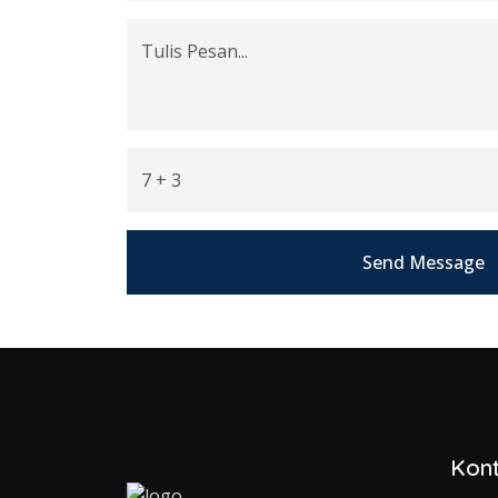
Tulis Pesan...
7 + 3
Send Message
Kon