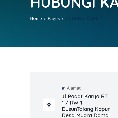
HUBUNGI KA
Home
Pages
HUBUNGI KAMI
#
Alamat
Jl Padat Karya RT
1 / RW 1
DusunTalang Kapur
Desa Muara Damai