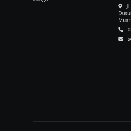
Jl
Dusu
Muar
0
s