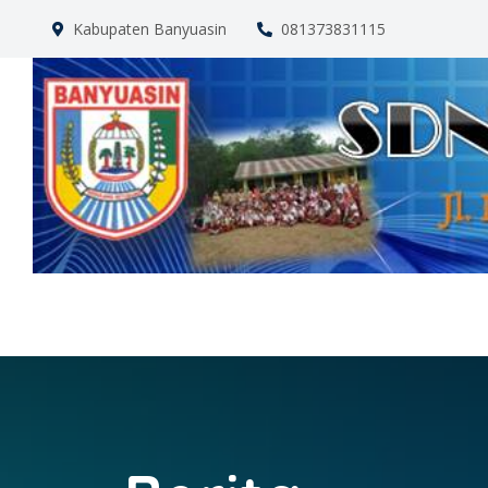
Kabupaten Banyuasin
081373831115