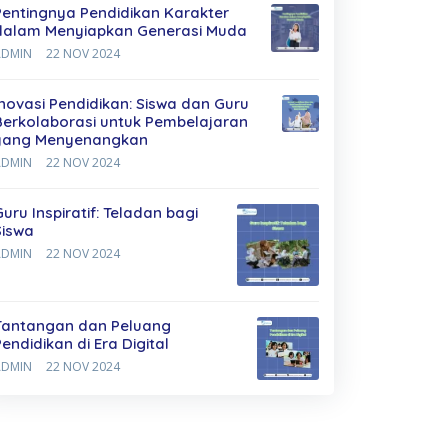
Pentingnya Pendidikan Karakter
dalam Menyiapkan Generasi Muda
ADMIN
22 NOV 2024
Inovasi Pendidikan: Siswa dan Guru
Berkolaborasi untuk Pembelajaran
yang Menyenangkan
ADMIN
22 NOV 2024
Guru Inspiratif: Teladan bagi
Siswa
ADMIN
22 NOV 2024
Tantangan dan Peluang
Pendidikan di Era Digital
ADMIN
22 NOV 2024