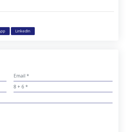
App
LinkedIn