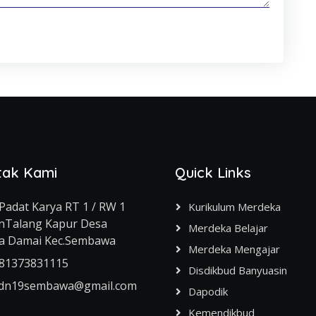
tak Kami
Quick Links
 Padat Karya RT 1 / RW 1
Kurikulum Merdeka
nTalang Kapur Desa
Merdeka Belajar
a Damai Kec.Sembawa
Merdeka Mengajar
81373831115
Disdikbud Banyuasin
dn19sembawa@gmail.com
Dapodik
Kemendikbud