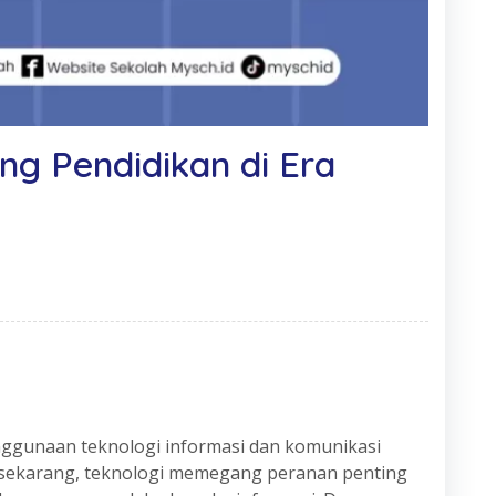
g Pendidikan di Era
enggunaan teknologi informasi dan komunikasi
 sekarang, teknologi memegang peranan penting