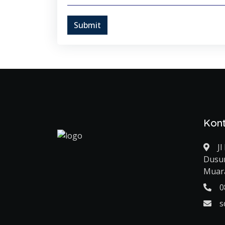
Submit
Kon
Jl
Dusu
Muar
0
s